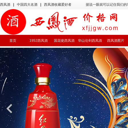
西凤酒
|
中国四大名酒
|
西凤酒收藏爱好者
据说一眼就可以记住我们的
首页
1952西凤酒
国花瓷西凤酒
华山论剑西凤酒
西凤酒图片