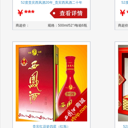
52度贵宾西凤酒20年_贵宾西凤酒二十年
52
￥***
￥*
商超价：
规格：500ml/52°/每箱6瓶
商超
贵宾红花瓷四星（红瓶）
5