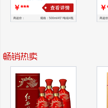
￥***
￥*
商超价：
规格：500ml/45°/每箱4瓶
商超