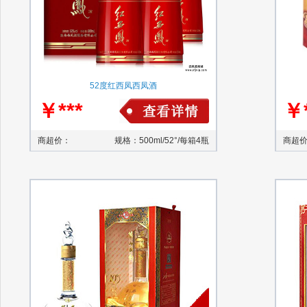
52度红西凤西凤酒
￥***
￥*
商超价：
规格：500ml/52°/每箱4瓶
商超