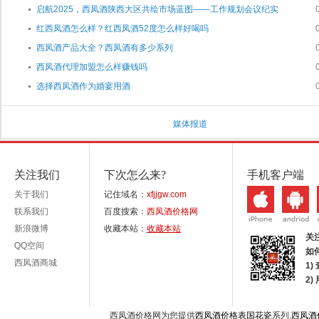
启航2025，西凤酒陕西大区共绘市场蓝图——工作规划会议纪实
红西凤酒怎么样？红西凤酒52度怎么样好喝吗
西凤酒产品大全？西凤酒有多少系列
西凤酒代理加盟怎么样赚钱吗
选择西凤酒作为婚宴用酒
媒体报道
关注我们
下次怎么来?
手机客户端
关于我们
记住域名：
xfjjgw.com
联系我们
百度搜索：
西凤酒价格网
新浪微博
收藏本站：
收藏本站
关
QQ空间
如
西凤酒商城
1)
2
西凤酒价格网为您提供
西凤酒价格表国花瓷
系列,
西凤酒