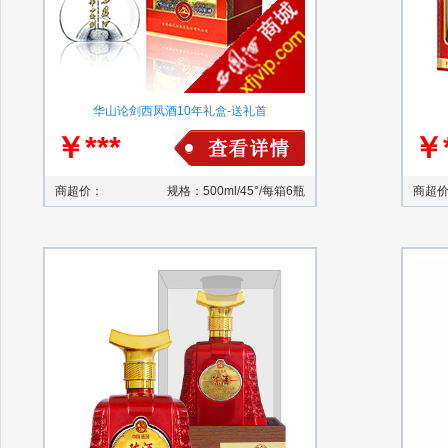
华山论剑西凤酒10年礼盒-送礼首
￥***
￥*
商超价：
规格：500ml/45°/每箱6瓶
商超