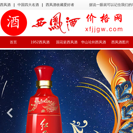
西凤酒
|
中国四大名酒
|
西凤酒收藏爱好者
据说一眼就可以记住我们的
首页
1952西凤酒
国花瓷西凤酒
华山论剑西凤酒
西凤酒图片