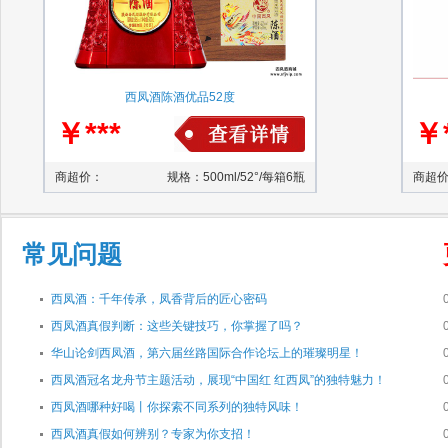
西凤酒陈酒优品52度
￥***
￥*
商超价：
规格：500ml/52°/每箱6瓶
商超
常见问题
西凤酒：千年传承，凤香背后的匠心密码
西凤酒真假判断：这些关键技巧，你掌握了吗？
华山论剑西凤酒，第六届丝路国际合作论坛上的璀璨明星！
西凤酒冠名龙舟节主题活动，展现“中国红 红西凤”的独特魅力！
西凤酒哪种好喝丨你探索不同系列的独特风味！
西凤酒真假如何辨别？专家为你支招！