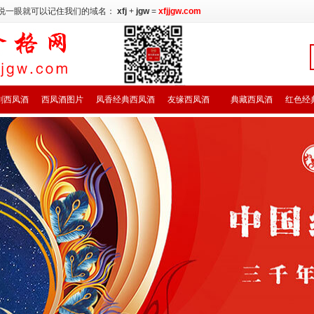
说一眼就可以记住我们的域名：
xfj
+
jgw
=
xfjjgw.com
剑西凤酒
西凤酒图片
凤香经典西凤酒
友缘西凤酒
典藏西凤酒
红色经