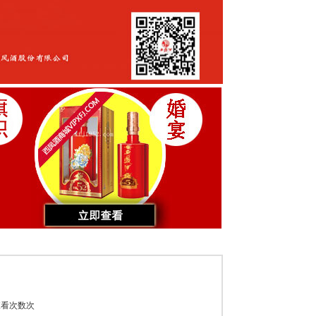
看次数
次