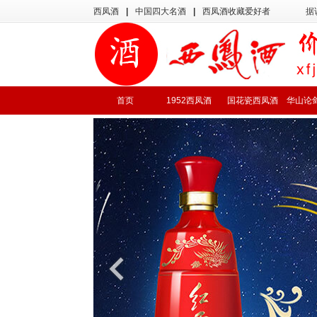
西凤酒
|
中国四大名酒
|
西凤酒收藏爱好者
据
首页
1952西凤酒
国花瓷西凤酒
华山论