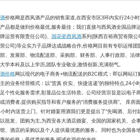
酒
价格网是西凤酒产品的销售渠道,在西安市区3环内实行24小
产品都是做到价格最优,服务最佳；我们直接与西凤酒全国品牌运营
牌运营有限责任公司)、
国花瓷西凤酒
系列(陕西百裕商贸有限公
营公司)等众实力子品牌达成战略合作,价格网目前有专职运维团队
部、发展部、物流配送部、采购部、财务部、人事行政部、法律事务
大学本科及以上学历,团队专业敬业,激情创新,充满朝气。
酒价格
网以现代的电子商务+物流配送的B2C模式：即以网站订购、呼
主的业务经营模式：以“货真 价实、快捷送递”的独特特点,24
足个性化服务需求,彰显品位生活特质。公司经营宗旨是以电子
或消费者,提供购买指导和客户服务的“消费服务提供商”。 库房面积
4小时内送货上门。针对婚宴用酒我们更是提出了“先喝酒、后付
批发、团购为主,为西安各大酒店婚宴、全国的国家机关、企事
馆、酒店的采购以及个人提供最优惠的服务。 同时也为全国各
廉的价格；最优质的服务,竭诚欢迎你的光临。