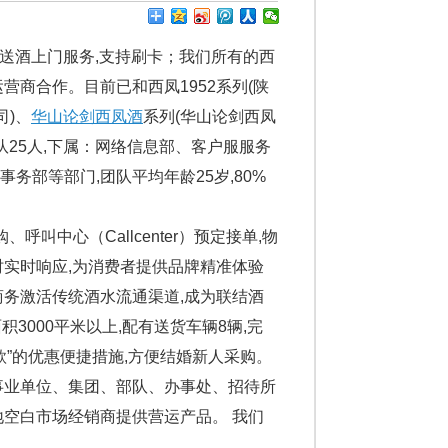
时送酒上门服务,支持刷卡；我们所有的西
商合作。目前已和西凤1952系列(陕
司)、
华山论剑西凤酒
系列(华山论剑西凤
25人,下属：网络信息部、客户服服务
部等部门,团队平均年龄25岁,80%
叫中心（Callcenter）预定接单,物
小时实时响应,为消费者提供品牌精准体验
商务激活传统酒水流通渠道,成为联结酒
3000平米以上,配有送货车辆8辆,完
款”的优惠便捷措施,方便结婚新人采购。
业单位、集团、部队、办事处、招待所
地空白市场经销商提供营运产品。 我们