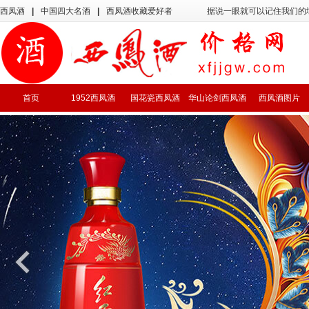
西凤酒
|
中国四大名酒
|
西凤酒收藏爱好者
据说一眼就可以记住我们的
首页
1952西凤酒
国花瓷西凤酒
华山论剑西凤酒
西凤酒图片