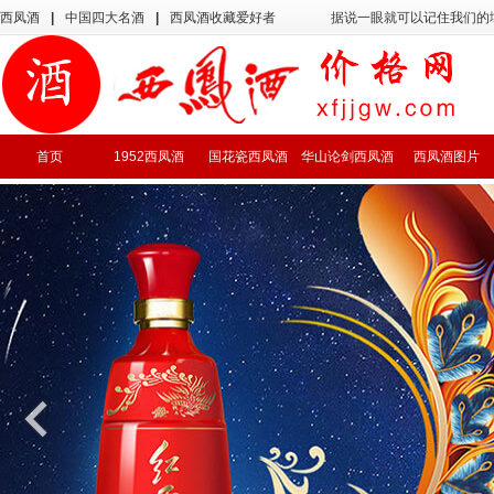
西凤酒
|
中国四大名酒
|
西凤酒收藏爱好者
据说一眼就可以记住我们的
首页
1952西凤酒
国花瓷西凤酒
华山论剑西凤酒
西凤酒图片