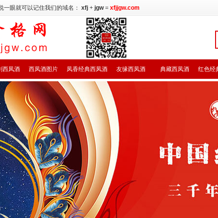
说一眼就可以记住我们的域名：
xfj
+
jgw
=
xfjjgw.com
剑西凤酒
西凤酒图片
凤香经典西凤酒
友缘西凤酒
典藏西凤酒
红色经