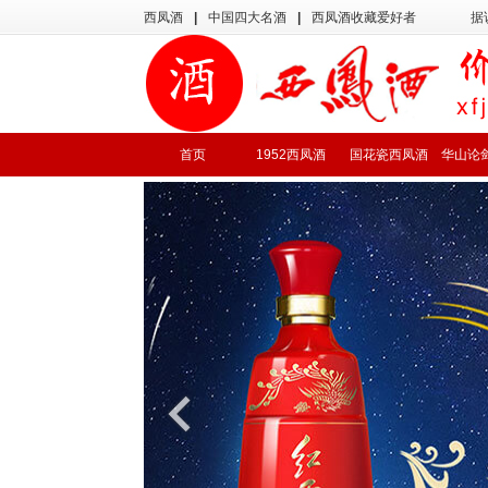
西凤酒
|
中国四大名酒
|
西凤酒收藏爱好者
据
首页
1952西凤酒
国花瓷西凤酒
华山论