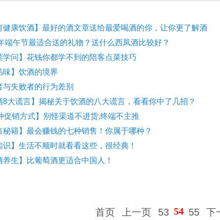
何健康饮酒】最好的酒文章送给最爱喝酒的你，让你更了解酒
15年端午节最适合送的礼物？送什么西凤酒比较好？
菜学问】花钱你都学不到的陪客点菜技巧
品味】饮酒的境界
者与失败者的行为差别
酒8大谎言】揭秘关于饮酒的八大谎言，看看你中了几招？
1种促销方式】别怪渠道不进货,终端不主推
售秘籍】最会赚钱的七种销售！你属于哪种？
知识】生活不顺时就看看这些，很经典！
酒养生】比葡萄酒更适合中国人！
54
首页
上一页
53
55
下