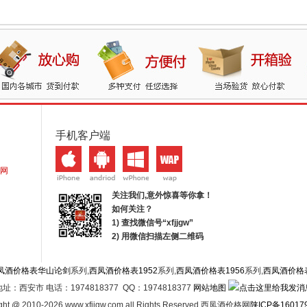
手机客户端
网
关注我们,意外惊喜等你拿！
如何关注？
1) 查找微信号“
xfjjgw
”
2) 用微信扫描左侧二维码
凤酒价格表华山论剑
系列,
西凤酒价格表1952
系列,
西凤酒价格表1956
系列,
西凤酒价格
地址：西安市 电话：1974818377 QQ：1974818377
网站地图
ght @ 2010-2026 www.xfjjgw.com all Rights Reserved 西凤酒价格网
陕ICP备16017