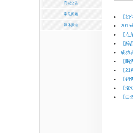
商城公告
常见问题
【如
媒体报道
20
【点
【醉
成功
【喝
【2
【销
【涨
【白