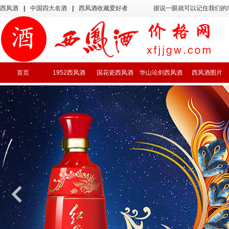
西凤酒
|
中国四大名酒
|
西凤酒收藏爱好者
据说一眼就可以记住我们的
首页
1952西凤酒
国花瓷西凤酒
华山论剑西凤酒
西凤酒图片