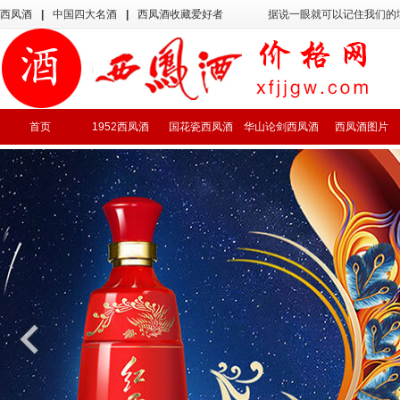
西凤酒
|
中国四大名酒
|
西凤酒收藏爱好者
据说一眼就可以记住我们的
首页
1952西凤酒
国花瓷西凤酒
华山论剑西凤酒
西凤酒图片