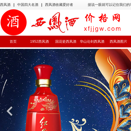
西凤酒
|
中国四大名酒
|
西凤酒收藏爱好者
据说一眼就可以记住我们的
首页
1952西凤酒
国花瓷西凤酒
华山论剑西凤酒
西凤酒图片