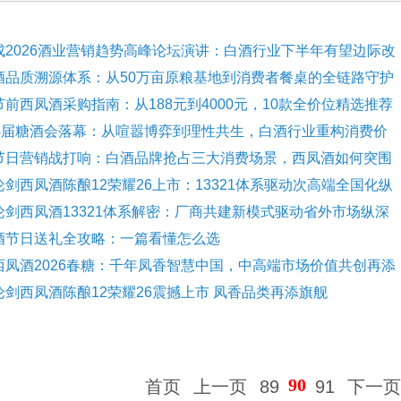
成2026酒业营销趋势高峰论坛演讲：白酒行业下半年有望边际改
酒品质溯源体系：从50万亩原粮基地到消费者餐桌的全链路守护
节前西凤酒采购指南：从188元到4000元，10款全价位精选推荐
14届糖酒会落幕：从喧嚣博弈到理性共生，白酒行业重构消费价
节日营销战打响：白酒品牌抢占三大消费场景，西凤酒如何突围
论剑西凤酒陈酿12荣耀26上市：13321体系驱动次高端全国化纵
论剑西凤酒13321体系解密：厂商共建新模式驱动省外市场纵深
酒节日送礼全攻略：一篇看懂怎么选
西凤酒2026春糖：千年凤香智慧中国，中高端市场价值共创再添
论剑西凤酒陈酿12荣耀26震撼上市 凤香品类再添旗舰
90
首页
上一页
89
91
下一页