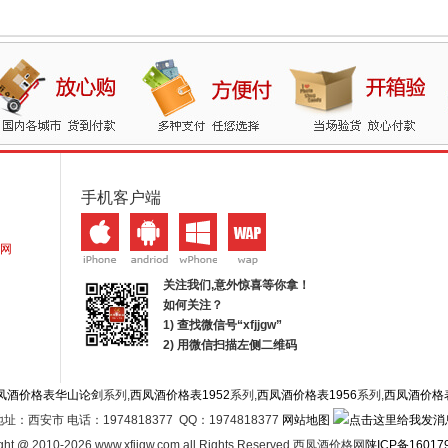
手机客户端
网
关注我们,意外惊喜等你拿！
如何关注？
1) 查找微信号“
xfjjgw
”
2) 用微信扫描左侧二维码
凤酒价格表华山论剑
系列,
西凤酒价格表1952
系列,
西凤酒价格表1956
系列,
西凤酒价格
地址：西安市 电话：1974818377 QQ：1974818377
网站地图
ght @ 2010-2026 www.xfjjgw.com all Rights Reserved 西凤酒价格网
陕ICP备16017