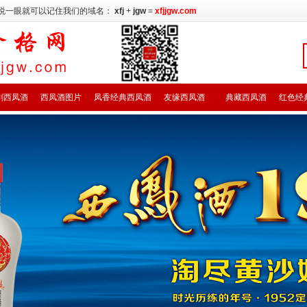
说一眼就可以记住我们的域名：
xfj
+
jgw
=
xfjjgw.com
剑西凤酒
西凤酒图片
凤香经典西凤酒
友缘西凤酒
典藏西凤酒
红色经