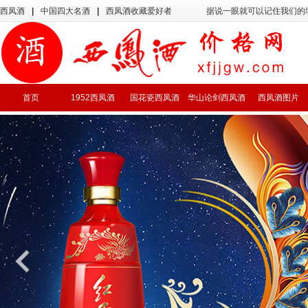
西凤酒
|
中国四大名酒
|
西凤酒收藏爱好者
据说一眼就可以记住我们的
首页
1952西凤酒
国花瓷西凤酒
华山论剑西凤酒
西凤酒图片