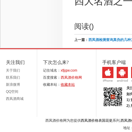
四大名酒之
阅读(
)
上一篇：
西凤酒检测查询真伪的几种
关注我们
下次怎么来?
手机客户端
关于我们
记住域名：
xfjjgw.com
联系我们
百度搜索：
西凤酒价格网
新浪微博
收藏本站：
收藏本站
关
QQ空间
如
西凤酒商城
1)
2
西凤酒价格网为您提供
西凤酒价格表国花瓷
系列,
西凤酒
地址：