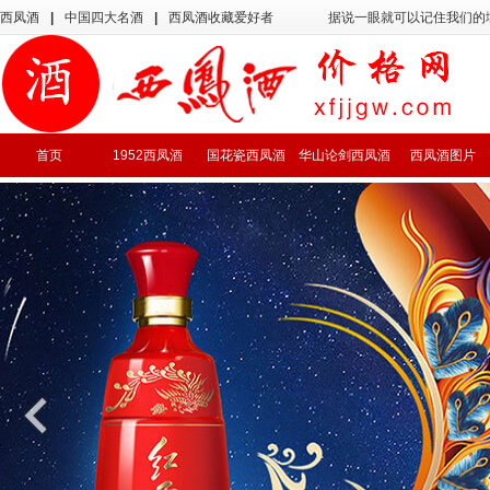
西凤酒
|
中国四大名酒
|
西凤酒收藏爱好者
据说一眼就可以记住我们的
首页
1952西凤酒
国花瓷西凤酒
华山论剑西凤酒
西凤酒图片