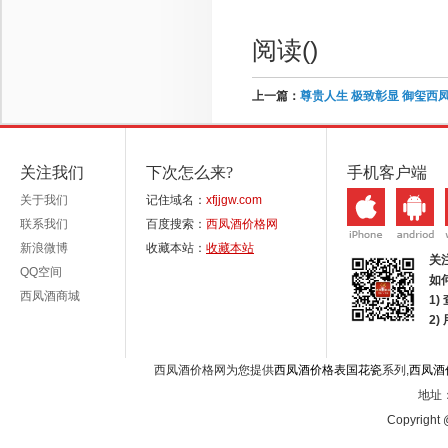
阅读(
)
上一篇：
尊贵人生 极致彰显 御玺西
关注我们
下次怎么来?
手机客户端
关于我们
记住域名：
xfjjgw.com
联系我们
百度搜索：
西凤酒价格网
新浪微博
收藏本站：
收藏本站
关
QQ空间
如
西凤酒商城
1)
2
西凤酒价格网为您提供
西凤酒价格表国花瓷
系列,
西凤酒
地址：
Copyright