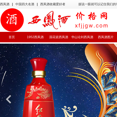
西凤酒
|
中国四大名酒
|
西凤酒收藏爱好者
据说一眼就可以记住我们的
首页
1952西凤酒
国花瓷西凤酒
华山论剑西凤酒
西凤酒图片