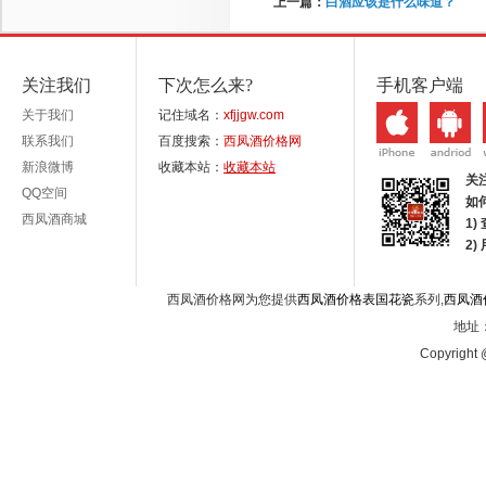
上一篇：
白酒应该是什么味道？
关注我们
下次怎么来?
手机客户端
关于我们
记住域名：
xfjjgw.com
联系我们
百度搜索：
西凤酒价格网
新浪微博
收藏本站：
收藏本站
关
QQ空间
如
西凤酒商城
1)
2
西凤酒价格网为您提供
西凤酒价格表国花瓷
系列,
西凤酒
地址：
Copyright