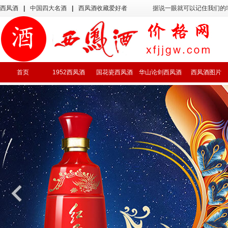
西凤酒
|
中国四大名酒
|
西凤酒收藏爱好者
据说一眼就可以记住我们的
首页
1952西凤酒
国花瓷西凤酒
华山论剑西凤酒
西凤酒图片