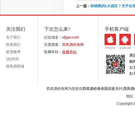
上一篇：
经销商的5大误区？关乎生
关注我们
下次怎么来?
手机客户端
关于我们
记住域名：
xfjjgw.com
联系我们
百度搜索：
西凤酒价格网
新浪微博
收藏本站：
收藏本站
关
QQ空间
如
西凤酒商城
1)
2
西凤酒价格网为您提供
西凤酒价格表国花瓷
系列,
西凤酒
地址：
Copyright