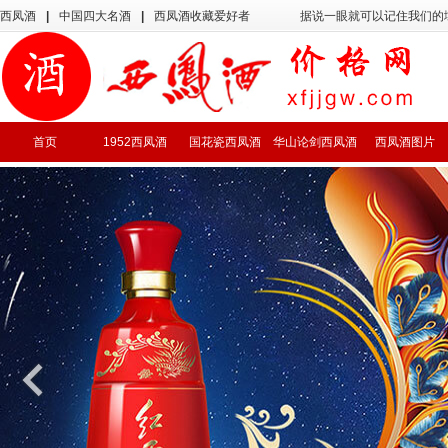
西凤酒
|
中国四大名酒
|
西凤酒收藏爱好者
据说一眼就可以记住我们的
首页
1952西凤酒
国花瓷西凤酒
华山论剑西凤酒
西凤酒图片