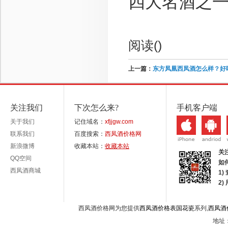
四大名酒之
阅读(
)
上一篇：
东方凤凰西凤酒怎么样？好
关注我们
下次怎么来?
手机客户端
关于我们
记住域名：
xfjjgw.com
联系我们
百度搜索：
西凤酒价格网
新浪微博
收藏本站：
收藏本站
关
QQ空间
如
西凤酒商城
1)
2
西凤酒价格网为您提供
西凤酒价格表国花瓷
系列,
西凤酒
地址：