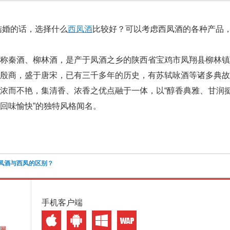
年结婚的话，选择什么
西凤酒
比较好？可以考虑西凤酒的各种产品
称秦酒、柳林酒，是产于凤酒之乡的陕西省宝鸡市凤翔县柳林镇
于殷商，盛于唐宋，已有三千多年的历史，有苏轼咏酒等诸多典
浓而不艳，集清香、浓香之优点融于一体，以“醇香典雅、甘润挺
回味愉快”的独特风格闻名。
凤酒与西凤的区别？
手机客户端
网