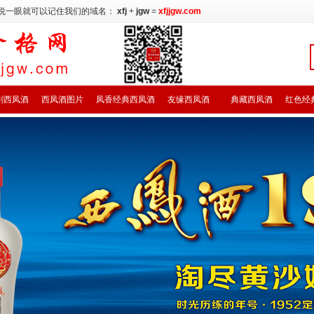
说一眼就可以记住我们的域名：
xfj
+
jgw
=
xfjjgw.com
剑西凤酒
西凤酒图片
凤香经典西凤酒
友缘西凤酒
典藏西凤酒
红色经