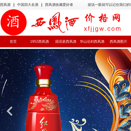
西凤酒
|
中国四大名酒
|
西凤酒收藏爱好者
据说一眼就可以记住我们的
首页
1952西凤酒
国花瓷西凤酒
华山论剑西凤酒
西凤酒图片