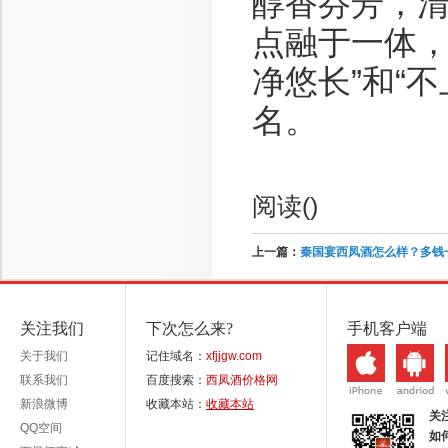
醇香芬芳，
点融于一体，
净悠长”和“
名。
阅读(
)
上一篇：
秦国宴西凤酒怎么样？多钱
关注我们
下次怎么来?
手机客户端
关于我们
记住域名：
xfjjgw.com
联系我们
百度搜索：
西凤酒价格网
新浪微博
收藏本站：
收藏本站
关
QQ空间
如