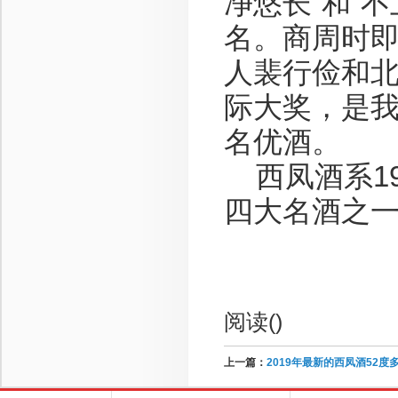
净悠长”和“
名。商周时
人裴行俭和
际大奖，是
名优酒。
西凤酒系19
四大名酒之
阅读(
)
上一篇：
2019年最新的西凤酒52度