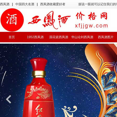
西凤酒
|
中国四大名酒
|
西凤酒收藏爱好者
据说一眼就可以记住我们的
首页
1952西凤酒
国花瓷西凤酒
华山论剑西凤酒
西凤酒图片