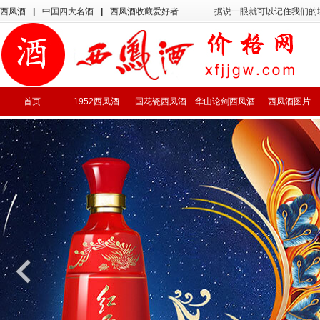
西凤酒
|
中国四大名酒
|
西凤酒收藏爱好者
据说一眼就可以记住我们的
首页
1952西凤酒
国花瓷西凤酒
华山论剑西凤酒
西凤酒图片