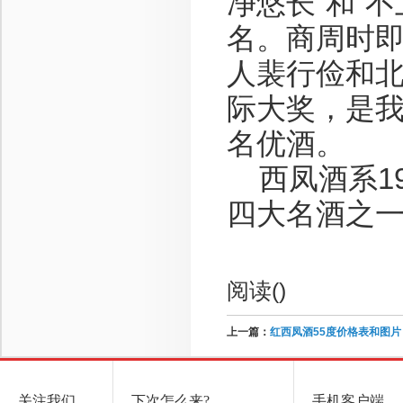
净悠长”和“
名。商周时
人裴行俭和
际大奖，是
名优酒。
西凤酒系19
四大名酒之
阅读(
)
上一篇：
红西凤酒55度价格表和图片
关注我们
下次怎么来?
手机客户端