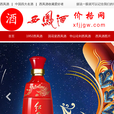
西凤酒
|
中国四大名酒
|
西凤酒收藏爱好者
据说一眼就可以记住我们的
首页
1952西凤酒
国花瓷西凤酒
华山论剑西凤酒
西凤酒图片