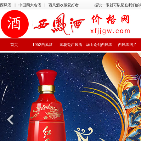
西凤酒
|
中国四大名酒
|
西凤酒收藏爱好者
据说一眼就可以记住我们的
首页
1952西凤酒
国花瓷西凤酒
华山论剑西凤酒
西凤酒图片