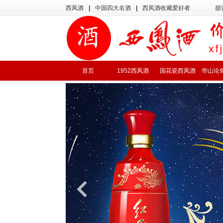
西凤酒
|
中国四大名酒
|
西凤酒收藏爱好者
据
首页
1952西凤酒
国花瓷西凤酒
华山论