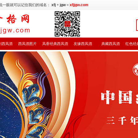
说一眼就可以记住我们的域名：
xfj
+
jgw
=
xfjjgw.com
剑西凤酒
西凤酒图片
凤香经典西凤酒
友缘西凤酒
典藏西凤酒
红色经