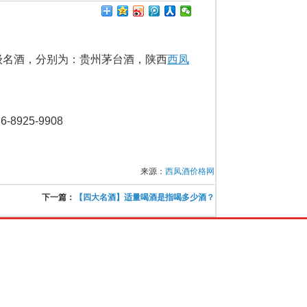
级名酒，分别为：贵州茅台酒，陕西
西凤
925-9908
来源：
西凤酒价格网
下一篇：
【四大名酒】适量喝酒是指喝多少酒？