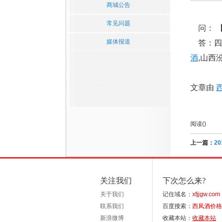
商城公告
常见问题
问： 
媒体报道
答：四大
酒
,山西
文章由
阅读(
)
上一篇：
2
关注我们
下次怎么来?
关于我们
记住域名：
xfjjgw.com
联系我们
百度搜索：
西凤酒价格
新浪微博
收藏本站：
收藏本站