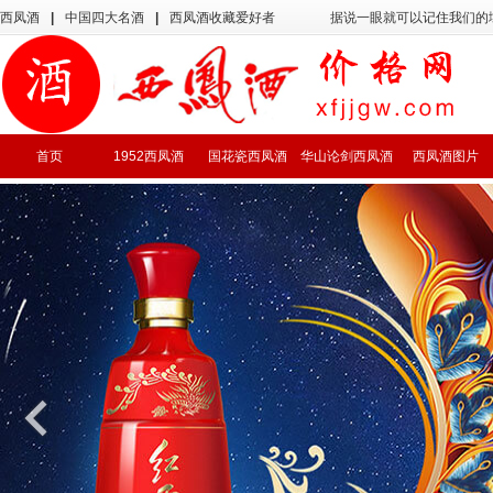
西凤酒
|
中国四大名酒
|
西凤酒收藏爱好者
据说一眼就可以记住我们的
首页
1952西凤酒
国花瓷西凤酒
华山论剑西凤酒
西凤酒图片