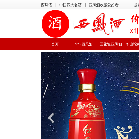
西凤酒
|
中国四大名酒
|
西凤酒收藏爱好者
据
首页
1952西凤酒
国花瓷西凤酒
华山论