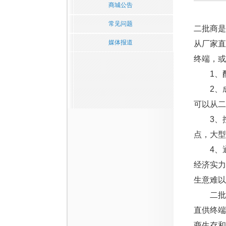
商城公告
常见问题
二批商
媒体报道
从厂家
终端，或
1、配
2、成
可以从
3、控
点，大型
4、通
经济实
生意难以
二批商
直供终
商生存和