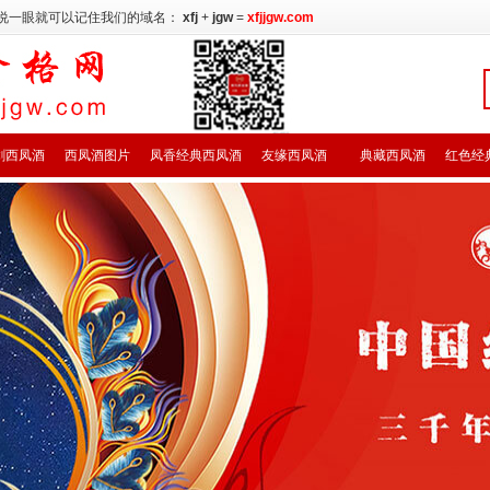
说一眼就可以记住我们的域名：
xfj
+
jgw
=
xfjjgw.com
剑西凤酒
西凤酒图片
凤香经典西凤酒
友缘西凤酒
典藏西凤酒
红色经