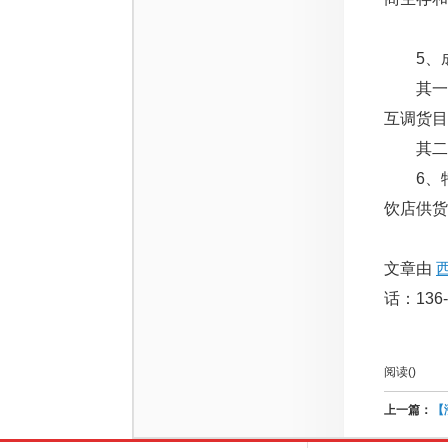
5、成
其一，
互调货目
其二，
6、特
饮店供货
文章由
话：136-
阅读(
)
上一篇：
【