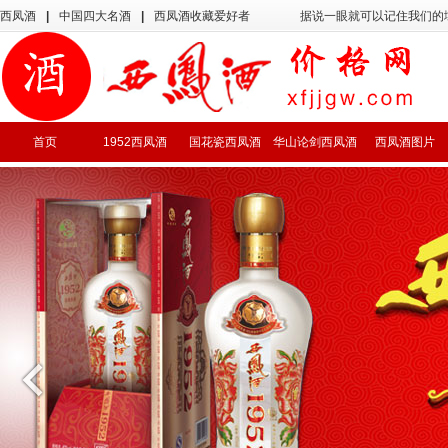
西凤酒
|
中国四大名酒
|
西凤酒收藏爱好者
据说一眼就可以记住我们的
首页
1952西凤酒
国花瓷西凤酒
华山论剑西凤酒
西凤酒图片