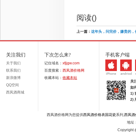
阅读(
)
上一篇：
这年头，问完价，嫌贵的，
关注我们
下次怎么来?
手机客户端
关于我们
记住域名：
xfjjgw.com
联系我们
百度搜索：
西凤酒价格网
新浪微博
收藏本站：
收藏本站
关
QQ空间
如
西凤酒商城
1)
2
西凤酒价格网为您提供
西凤酒价格表国花瓷
系列,
西凤酒
地址：
Copyright