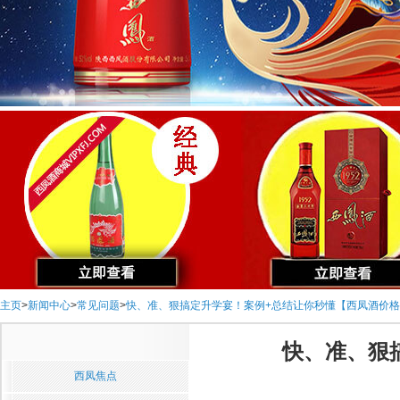
主页
>
新闻中心
>
常见问题
>
快、准、狠搞定升学宴！案例+总结让你秒懂【西凤酒价
快、准、狠
西凤焦点