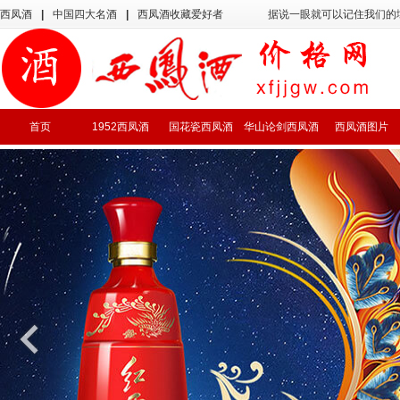
西凤酒
|
中国四大名酒
|
西凤酒收藏爱好者
据说一眼就可以记住我们的
首页
1952西凤酒
国花瓷西凤酒
华山论剑西凤酒
西凤酒图片