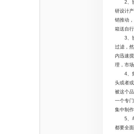
2、协助
研设计
销推动
箱送自行
3、协
过滤，
内迅速搅
理，市场
4、集
头或者
被这个
一个专
集中制作
5、单
都要全