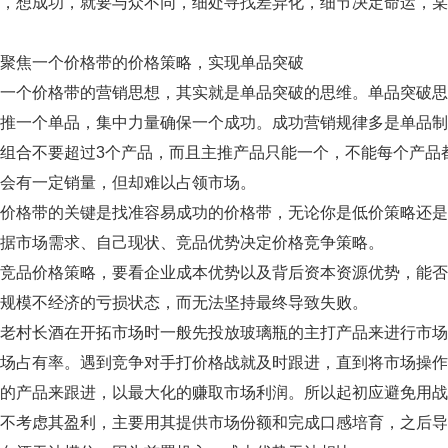
想成功，就要与众不同，细处寻找差异化，细节决定命运，某
焦一个价格带的价格策略，实现单品突破
个价格带的营销思想，其实就是单品突破的思维。单品突破思
主推一个单品，集中力量确保一个成功。成功营销规律多是单品
组合不要超过3个产品，而且主推产品只能一个，不能每个产品
会有一定销量，但却难以占领市场。
格带的关键是找准容易成功的价格带，无论你是低价策略还是
据市场需求、自己现状、竞品优势决定价格竞争策略。
品价格策略，要看企业成本优势以及背后资本资源优势，能否
规模不经济的亏损状态，而无法坚持最终导致失败。
村长酒在开拓市场时一般先投放玻璃瓶的主打产品来进行市场
市场占有率。遇到竞争对手打价格战就及时跟进，直到将市场操
瓶的产品来跟进，以最大化的赚取市场利润。所以起初应避免用
以不考虑其盈利，主要用其提供市场份额和完成口感培育，之后