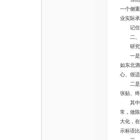
一个侧
业实际承
记住，
二、精
研究低
一是，
如东北
心、很适
二是，
张贴、终
其中，
常，做
大化，
示标语比