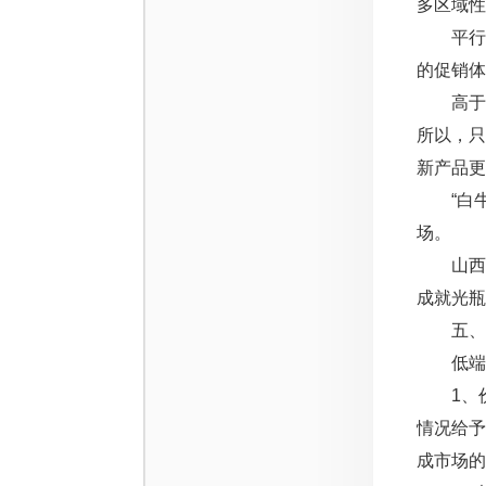
多区域性
平行价格
的促销体
高于对
所以，只
新产品更
“白牛”
场。
山西光
成就光瓶
五、突
低端酒
1、价格
情况给
成市场的