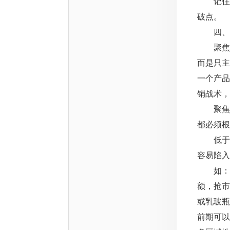
记住，
破点。
四、聚
聚焦一
而是只
一个产品
销战术，
聚焦价
都必须根
低于竞
容易陷入
如：老
额，抢
或乳玻
前期可