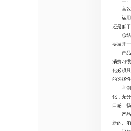
三、差
高效竞
运用到
还是低于
总结成
要展开一
产品差
消费习
化必须
的选择性
举例来
化，充
口感，畅
产品差
新的、消