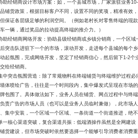
经销商设计市场方案：如，一个县城市场，厂家派驻业务10-
产品铺货政策，根据目标客户不同，设置不同的奖项，精准有效
，但保证各层级足够的利润空间。（例如老村长对零售终端的现
车一辆，通过奖品的拉动提高终端的推介力。）
助经销商网络开发：协助县级经销商或乡镇分销商，一个区域
然后突击队进驻下一个的市场，滚动开发，走进每个县城的每个
动起氛围，完成网络开发，坚定了经销商信心，然后留下1-2个
交给经销商。
中突击氛围营造：除了常规物料在终端铺货与终端维护过程必
或墙体喷绘广告，往往是一个时间段内，集中爆发式呈现在市场
品牌包围了。具体做法如下，业务人员在铺货、网点过程中与终
门负责广告的市场人员（也可以是业务人员临时兼做），此市场
、集中安装，一个区域一个区域、一条街道一个街道推进，绝不
一核心渠道突破，复合渠道共振：低端酒操作虽然是全网建设
面铺货建设，但市场突破时依然要选择一个能够引导消费者消费