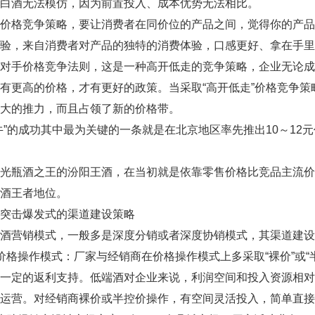
白酒无法模仿，因为前置投入、成本优势无法相比。
竞争策略，要让消费者在同价位的产品之间，觉得你的产品更加
验，来自消费者对产品的独特的消费体验，口感更好、拿在手里
手价格竞争法则，这是一种高开低走的竞争策略，企业无论成
有更高的价格，才有更好的政策。当采取“高开低走”价格竞争
大的推力，而且占领了新的价格带。
的成功其中最为关键的一条就是在北京地区率先推出10～12
瓶酒之王的汾阳王酒，在当初就是依靠零售价格比竞品主流价
酒王者地位。
击爆发式的渠道建设策略
营销模式，一般多是深度分销或者深度协销模式，其渠道建设
操作模式：厂家与经销商在价格操作模式上多采取“裸价”或“
予一定的返利支持。低端酒对企业来说，利润空间和投入资源相
运营。对经销商裸价或半控价操作，有空间灵活投入，简单直接