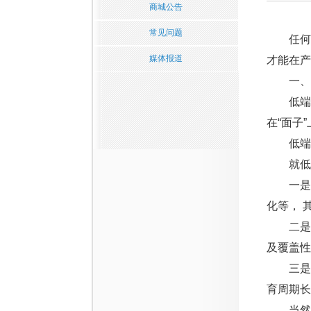
商城公告
常见问题
任何一
媒体报道
才能在产
一、解
低端酒
在“面子
低端酒
就低端
一是，通
化等， 
二是，
及覆盖性
三是，
育周期长
当然，