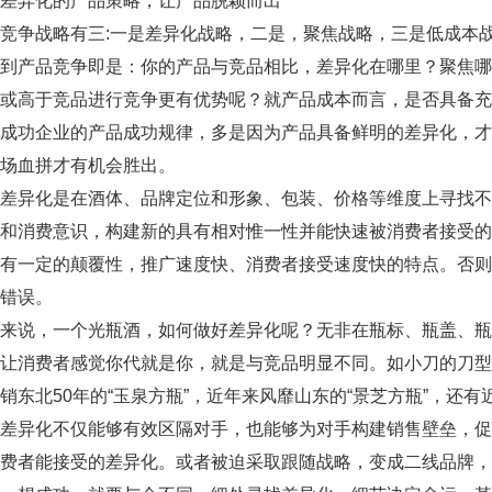
异化的产品策略，让产品脱颖而出
争战略有三:一是差异化战略，二是，聚焦战略，三是低成本
产品竞争即是：你的产品与竞品相比，差异化在哪里？聚焦哪
或高于竞品进行竞争更有优势呢？就产品成本而言，是否具备充
功企业的产品成功规律，多是因为产品具备鲜明的差异化，才
场血拼才有机会胜出。
异化是在酒体、品牌定位和形象、包装、价格等维度上寻找不
惯和消费意识，构建新的具有相对惟一性并能快速被消费者接受
具有一定的颠覆性，推广速度快、消费者接受速度快的特点。否
错误。
说，一个光瓶酒，如何做好差异化呢？无非在瓶标、瓶盖、瓶
分让消费者感觉你代就是你，就是与竞品明显不同。如小刀的刀
销东北50年的“玉泉方瓶”，近年来风靡山东的“景芝方瓶”，还
异化不仅能够有效区隔对手，也能够为对手构建销售壁垒，促
费者能接受的差异化。或者被迫采取跟随战略，变成二线品牌，