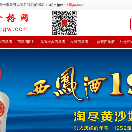
说一眼就可以记住我们的域名：
xfj
+
jgw
=
xfjjgw.com
剑西凤酒
西凤酒图片
凤香经典西凤酒
友缘西凤酒
典藏西凤酒
红色经