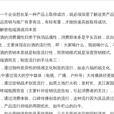
个企业想在某一种产品上取得成功，就必须深度了解这类产品
品营销与推广有章有法，有轻有重，才能快速高效取得成功。
密低端酒成功本质
的消费属性归类于快消品属性，消费群体多是平头百姓，且自饮
”上，主要体现在白酒的流行性，即：大家喝什么，我就喝什么，
的营销本质就是制造流行性，而营销模式就是深度营销模式。
酒而言，制造流行的手法有三：
过独特差异性的情感文化制造的流行，如金六福的福文化、小刀
其中通过强大的空中媒体（电视、广播、户外等）大传播路径更能
通过促销战术创造流行，如黑土地打火机，老村长、龙江家园
终端氛围营造（主要针对促销信息告知，引起消费者的关注），
通过消费体验、口碑传播创造的流行，这种流行因为其品质过
，产品流行持续的周期也长。如牛栏山的白牛。
如今营销讲究的是系统营销，三个方面也许可能同时进攻，但