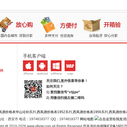
手机客户端
网
关注我们,意外惊喜等你拿！
如何关注？
1) 查找微信号“
xfjjgw
”
2) 用微信扫描左侧二维码
凤酒价格表华山论剑
系列,
西凤酒价格表1952
系列,
西凤酒价格表1956
系列,
西凤酒价格
地址：西安市 电话：1974818377 QQ：1974818377
网站地图
ght @ 2010-2026 www.xfjjgw.com all Rights Reserved 西凤酒价格网
陕ICP备16017