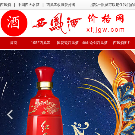
西凤酒
|
中国四大名酒
|
西凤酒收藏爱好者
据说一眼就可以记住我们的
首页
1952西凤酒
国花瓷西凤酒
华山论剑西凤酒
西凤酒图片