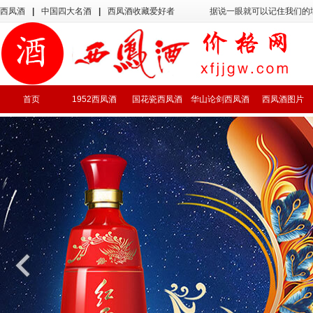
西凤酒
|
中国四大名酒
|
西凤酒收藏爱好者
据说一眼就可以记住我们的
首页
1952西凤酒
国花瓷西凤酒
华山论剑西凤酒
西凤酒图片