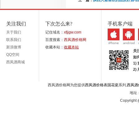
上一篇：
陕西人最喜欢的品质好酒-
关注我们
下次怎么来?
手机客户端
关于我们
记住域名：
xfjjgw.com
联系我们
百度搜索：
西凤酒价格网
新浪微博
收藏本站：
收藏本站
关
QQ空间
如
西凤酒商城
1)
2
西凤酒价格网为您提供
西凤酒价格表国花瓷
系列,
西凤酒
地址：
Copyright