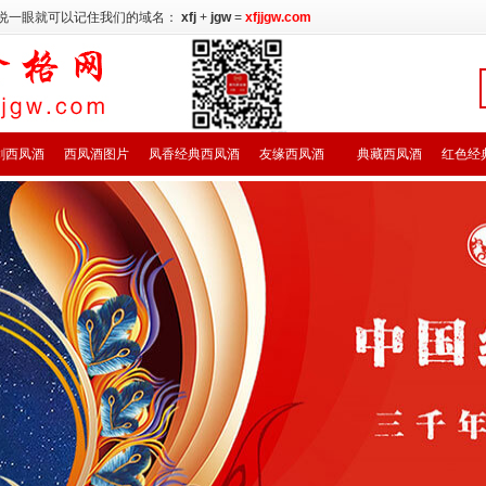
说一眼就可以记住我们的域名：
xfj
+
jgw
=
xfjjgw.com
剑西凤酒
西凤酒图片
凤香经典西凤酒
友缘西凤酒
典藏西凤酒
红色经