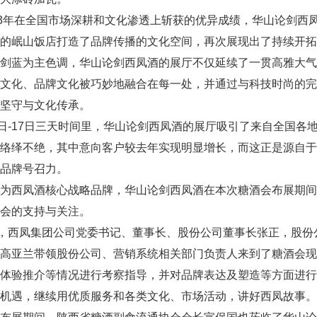
23年在全国市场深耕和文化渗透上斩获的优异成绩，华山论剑西
的岷山饭店打造了品牌传播的文化空间，再次展现出了持续开拓
论剑蓝为主色调，华山论剑西凤酒的展厅不仅延续了一贯高雅大
路文化、品牌文化被巧妙地融合在每一处，并通过与科技时尚的
坚守与文化传承。
5日-17日三天时间里，华山论剑西凤酒的展厅吸引了来自全国
谈络绎不绝，其中意向客户较去年实现明显增长，而这正是源自
品牌号召力。
作为西凤酒核心战略品牌，华山论剑西凤酒在本次糖酒会布展期
会的支持与关注。
日，西凤集团公司党委书记、董事长、股份公司董事长张正，股
、高亚兰带领股份公司、营销系统相关部门负责人来到了糖酒会
、体验推介等情况进行考察指导，并对品牌表达及塑造等方面进
机遇，继续用优质服务和各类文化、市场活动，讲好西凤故事。