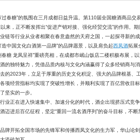
节过春糖”的氛围在三月成都日益升温。第110届全国糖酒商品交
启以来，正不断发挥出“促进产销对接、强化经贸交流”的作用。
业链等行业从业者相聚在春意盎然的天府之国，一起探寻新的成
打造中国文化白酒第一品牌”的品牌愿景，以及肩负起
西凤酒
拓展
剑春糖 龙凤呈祥”重磅亮相，在成都市岷山饭店二楼积极布展，
酒的独特魅力，凭借品质内核与文化内涵赢得了众多经销商与消
去的2023年，立足于厚重的历史文化积淀、强大的品牌根基、
各项经营指标均实现了突破性增长，并顺利实现了百亿营收目标
了坚实的一步。
行业正在进入快速集中、加速分化的时代，酒企出现挤压式竞争
酒迈进后百亿征程，坚定“重回一流名酒序列”的奋斗目标，不
凤品牌开拓全国市场的先锋军和传播西凤文化的生力军，华山论
大添砖加瓦。