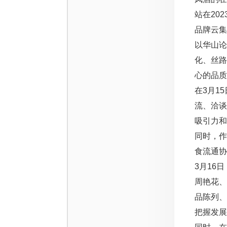
站在20
品牌云集
以华山
化、丝
心的品质
在3月1
流、洽
吸引力和
同时，
食流通协
3月16
周艳花
品陈列
把握发展