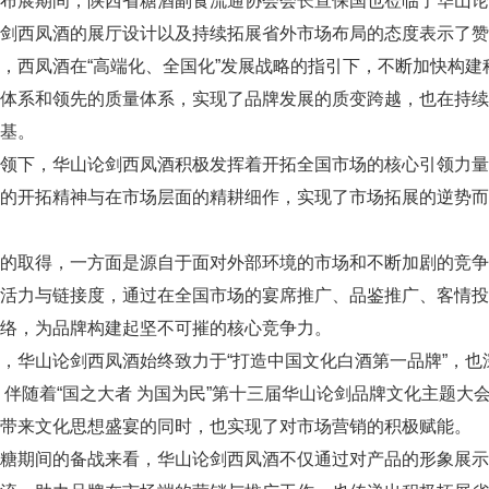
在布展期间，陕西省糖酒副食流通协会会长宣保国也莅临了华山
剑西凤酒的展厅设计以及持续拓展省外市场布局的态度表示了赞
，西凤酒在“高端化、全国化”发展战略的指引下，不断加快构
牌体系和领先的质量体系，实现了品牌发展的质变跨越，也在持
基。
领下，华山论剑西凤酒积极发挥着开拓全国市场的核心引领力量。
屈的开拓精神与在市场层面的精耕细作，实现了市场拓展的逆势
绩的取得，一方面是源自于面对外部环境的市场和不断加剧的竞
端活力与链接度，通过在全国市场的宴席推广、品鉴推广、客情
络，为品牌构建起坚不可摧的核心竞争力。
，华山论剑西凤酒始终致力于“打造中国文化白酒第一品牌”，
年，伴随着“国之大者 为国为民”第十三届华山论剑品牌文化主题
带来文化思想盛宴的同时，也实现了对市场营销的积极赋能。
春糖期间的备战来看，华山论剑西凤酒不仅通过对产品的形象展