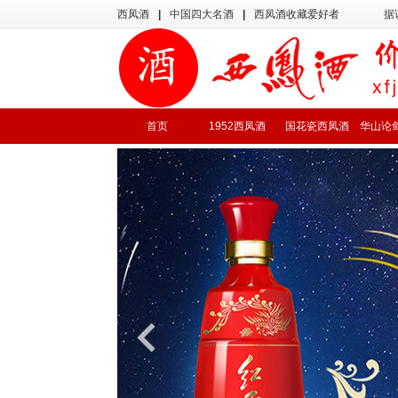
西凤酒
|
中国四大名酒
|
西凤酒收藏爱好者
据
首页
1952西凤酒
国花瓷西凤酒
华山论