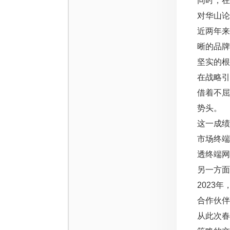
同时，
对华山论
近两年来
晰的品
坚实的根
在战略引
借着不
势头。
这一成
市场终
透终端网
另一方面
2023
合作伙伴
从此次