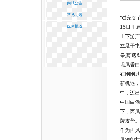
商城公告
常见问题
“过完春
媒体报道
15日开
上下游产
立足于“
举旗“遇
现凤香白
在刚刚过
新机遇，
中，迈出
中国白酒
下，西凤
牌攻势。
作为西
凤酒的壮