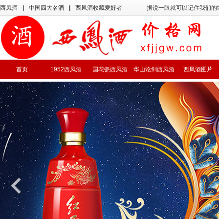
西凤酒
|
中国四大名酒
|
西凤酒收藏爱好者
据说一眼就可以记住我们的
首页
1952西凤酒
国花瓷西凤酒
华山论剑西凤酒
西凤酒图片