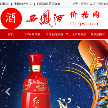
西凤酒
|
中国四大名酒
|
西凤酒收藏爱好者
据说一眼就可以记住我们的
首页
1952西凤酒
国花瓷西凤酒
华山论剑西凤酒
西凤酒图片