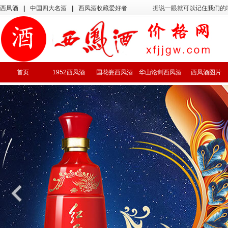
西凤酒
|
中国四大名酒
|
西凤酒收藏爱好者
据说一眼就可以记住我们的
首页
1952西凤酒
国花瓷西凤酒
华山论剑西凤酒
西凤酒图片