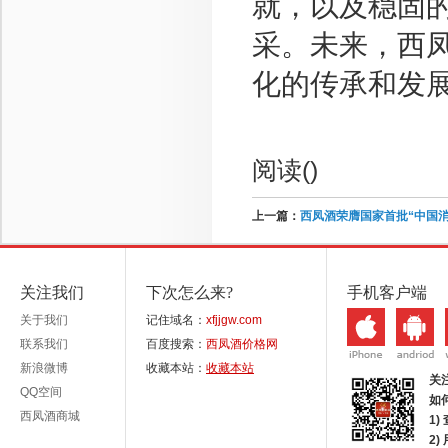
就，以及稳固
采。未来，西
化的传承和发
阅读(
)
上一篇：
西凤酒荣膺国家首批“中国消
关注我们
下次怎么来?
手机客户端
关于我们
记住域名：
xfjjgw.com
联系我们
百度搜索：
西凤酒价格网
新浪微博
收藏本站：
收藏本站
关
QQ空间
如
西凤酒商城
1)
2