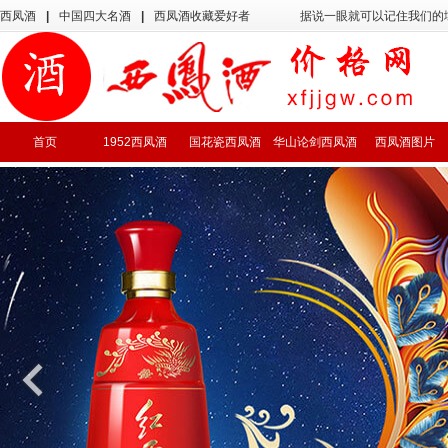
西凤酒
|
中国四大名酒
|
西凤酒收藏爱好者
据说一眼就可以记住我们的
首页
1952西凤酒
国花瓷西凤酒
华山论剑西凤酒
西凤酒图片