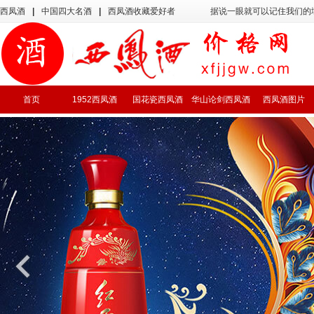
西凤酒
|
中国四大名酒
|
西凤酒收藏爱好者
据说一眼就可以记住我们的
首页
1952西凤酒
国花瓷西凤酒
华山论剑西凤酒
西凤酒图片