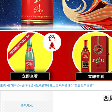
主页
>
新闻中心
>
媒体报道
>
西凤酒369旺上走系列被评为“高品质亲民酒”
西
西凤焦点