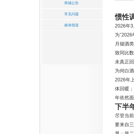
商城公告
常见问题
惯性
媒体报道
2026
为"20
月烟酒类
致同比数
未真正回
为何白酒
2026
体回暖；
年依然面
下半
尽管当前
要来自三
显；第二