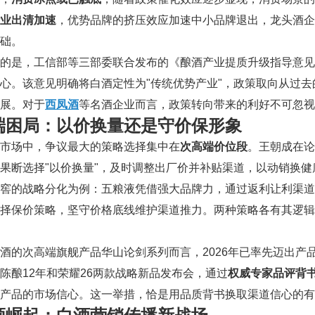
业出清加速
，优势品牌的挤压效应加速中小品牌退出，龙头酒企
础。
的是，工信部等三部委联合发布的《酿酒产业提质升级指导意见（2
心。该意见明确将白酒定性为"传统优势产业"，政策取向从过去的
展。对于
西凤酒
等名酒企业而言，政策转向带来的利好不可忽视
端困局：以价换量还是守价保形象
市场中，争议最大的策略选择集中在
次高端价位段
。王朝成在论
果断选择"以价换量"，及时调整出厂价并补贴渠道，以动销换
老窖的战略分化为例：五粮液凭借强大品牌力，通过返利让利渠
择保价策略，坚守价格底线维护渠道推力。两种策略各有其逻辑
酒的次高端旗舰产品华山论剑系列而言，2026年已率先迈出产品
陈酿12年和荣耀26两款战略新品发布会，通过
权威专家品评背
产品的市场信心。这一举措，恰是用品质背书换取渠道信心的有