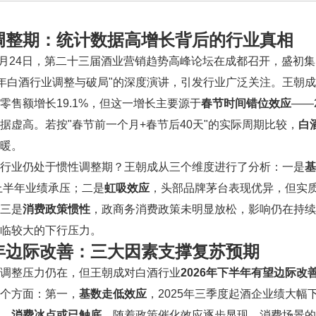
调整期：统计数据高增长背后的行业真相
年3月24日，第二十三届酒业营销趋势高峰论坛在成都召开，盛初
26年白酒行业调整与破局"的深度演讲，引发行业广泛关注。王朝成指
零售额增长19.1%，但这一增长主要源于
春节时间错位效应
——
据虚高。若按"春节前一个月+春节后40天"的实际周期比较，
白
暖。
行业仍处于惯性调整期？王朝成从三个维度进行了分析：一是
基
年上半年业绩承压；二是
虹吸效应
，头部品牌茅台表现优异，但实
三是
消费政策惯性
，政商务消费政策未明显放松，影响仍在持续
临较大的下行压力。
年边际改善：三大因素支撑复苏预期
调整压力仍在，但王朝成对白酒行业
2026年下半年有望边际改
个方面：第一，
基数走低效应
，2025年三季度起酒企业绩大幅
，
消费冰点或已触底
，随着政策催化效应逐步显现，消费场景的