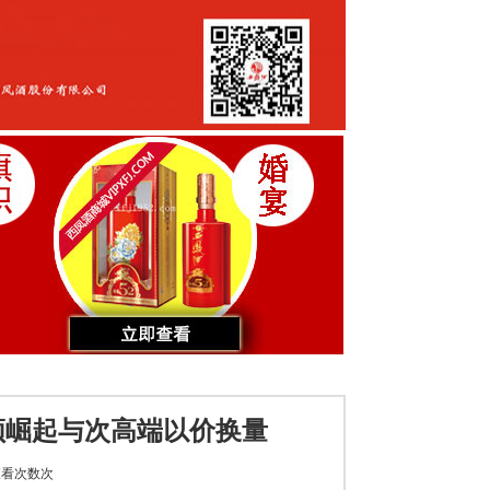
频崛起与次高端以价换量
看次数
次