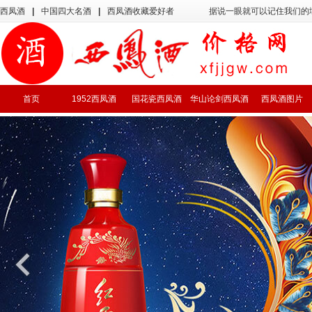
西凤酒
|
中国四大名酒
|
西凤酒收藏爱好者
据说一眼就可以记住我们的
首页
1952西凤酒
国花瓷西凤酒
华山论剑西凤酒
西凤酒图片