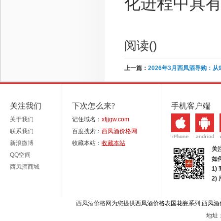
化进程中具
阅读(
)
上一篇：
2026年3月西凤酒导购：从
关注我们
下次怎么来?
手机客户端
关于我们
记住域名：
xfjjgw.com
联系我们
百度搜索：
西凤酒价格网
新浪微博
收藏本站：
收藏本站
关
QQ空间
如
西凤酒商城
1)
2
西凤酒价格网为您提供
西凤酒价格表国花瓷
系列,
西凤酒
地址：