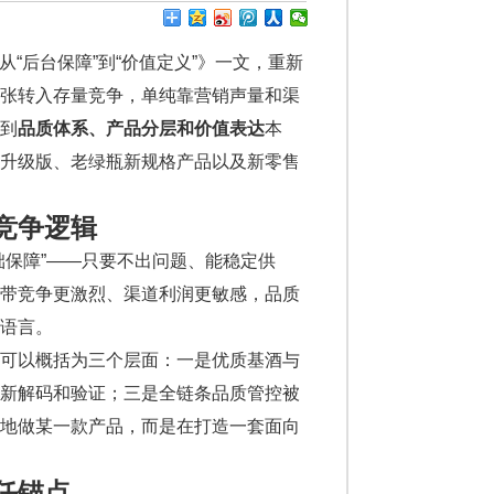
从“后台保障”到“价值定义”》一文，重新
扩张转入存量竞争，单纯靠营销声量和渠
到
品质体系、产品分层和价值表达
本
凤升级版、老绿瓶新规格产品以及新零售
竞争逻辑
础保障”——只要不出问题、能稳定供
格带竞争更激烈、渠道利润更敏感，品质
语言。
化可以概括为三个层面：一是优质基酒与
重新解码和验证；三是全链条品质管控被
点地做某一款产品，而是在打造一套面向
任锚点