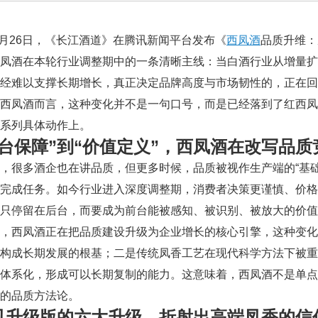
年2月26日，《长江酒道》在腾讯新闻平台发布《
西凤酒
品质升维：
西凤酒在本轮行业调整期中的一条清晰主线：当白酒行业从增量
经难以支撑长期增长，真正决定品牌高度与市场韧性的，正在回
于西凤酒而言，这种变化并不是一句口号，而是已经落到了红西
系列具体动作上。
后台保障”到“价值定义”，西凤酒在改写品质
，很多酒企也在讲品质，但更多时候，品质被视作生产端的“基
算完成任务。如今行业进入深度调整期，消费者决策更谨慎、价
只停留在后台，而要成为前台能被感知、被识别、被放大的价值
出，西凤酒正在把品质建设升级为企业增长的核心引擎，这种变
备构成长期发展的根基；二是传统凤香工艺在现代科学方法下被
、体系化，形成可以长期复制的能力。这意味着，西凤酒不是单
的品质方法论。
凤升级版的六大升级，折射出高端凤香的信