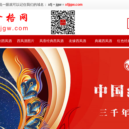
说一眼就可以记住我们的域名：
xfj
+
jgw
=
xfjjgw.com
剑西凤酒
西凤酒图片
凤香经典西凤酒
友缘西凤酒
典藏西凤酒
红色经