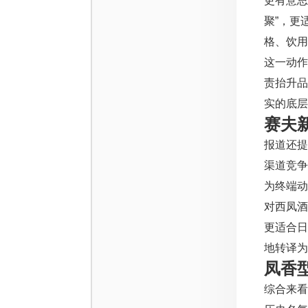
更有意思
聚”，更
格、饮用
这一动
责抬升
实的底层
赛夫
报道还提
渠道竞争
为终端动
对西凤
更适合日
地转译为
凤香
综合来看