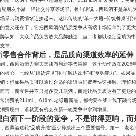
的是，这两个规格并不是随意切分。211mL对应“爱要饮”，明显
适配朋友小聚、轻社交分享等场景。换句话说，西凤酒不是单纯
场景与消费情绪连接起来。这比传统的“单一大瓶+传统餐桌”打
作的意义还在于，它把西凤酒的品质竞争从高端市场延伸到了更
品牌认知，大众产品负责放大品牌触达，当二者都以稳定品质为
支撑。
新零售合作背后，是品质向渠道效率的延伸
到，西凤酒借力赛夫集团布局新零售渠道。这个动作放在2026
的核心，已经从“铺货速度”转向“触达效率”和“复购能力”。如
销；但如果品质可以通过合适的渠道被消费者快速接触、理解和
酒而言，新零售并不只是多卖几瓶酒，而是让品质表达有了更短
常消费的211mL、618mL老绿瓶新品，都需要在线上线下融
消费理由，谁就更有机会在新一轮竞争中拿到增量。
型白酒下一阶段的竞争，不是讲得更响，而
，西凤酒这轮“品质升维”至少释放出三个重要信号。第一，老