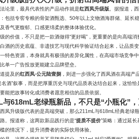
法论里，最具代表性的产品动作就是
红西凤升级版
。据报道，西
：包括专窖专粮的骨架酒甄选、50年以上文物酒海群储、延长
及香气更馥郁、口感更绵柔的整体体验优化。
级的价值，不只是把一款酒做得“更好喝”，更重要的是向高端
型白酒的历史底蕴、非遗技艺与现代科学验证结合起来，让品质
一特色资源，本身就具有极强的差异化属性，在高端市场竞争中
比单一广告投放更能建立品牌壁垒。
道提及的
红西凤·公元陆壹捌
，则进一步强化了西凤酒在高端产
老名酒”叙事，而是把厚重历史与现代品质表达结合起来，这恰
要能把故事转化成消费者愿意相信的品质依据。
mL与618mL老绿瓶新品，不只是“小瓶化
西凤升级版代表的是高端突破，那么211mL与618mL经典老
路。报道称，这两款新品践行的是“
提质不提价
”策略：通过延
槛的情况下，提升消费者的实际饮用体验。