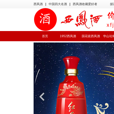
西凤酒
|
中国四大名酒
|
西凤酒收藏爱好者
据
首页
1952西凤酒
国花瓷西凤酒
华山论