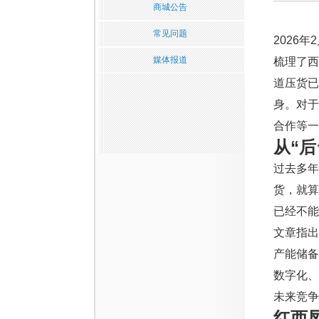
商城公告
常见问题
2026
媒体报道
梳理了
道压货已
身。对
合作等一
从“
过去多年
货，就
已经不能
文章指
产能储
数字化
未来竞争
红西