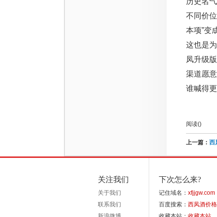
历史名
不同价位
本项”变
这也是为
凤升级版
渠道愿意
谁喊得更
阅读(
)
上一篇：
西
关注我们
下次怎么来?
关于我们
记住域名：
xfjjgw.com
联系我们
百度搜索：
西凤酒价格
新浪微博
收藏本站：
收藏本站