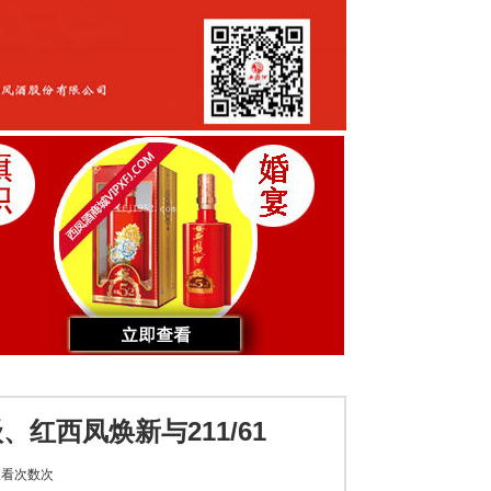
红西凤焕新与211/61
看次数
次