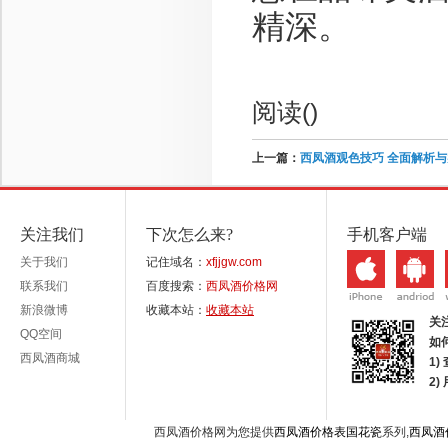
精深。
阅读(
)
上一篇：
西凤酒观色技巧 全面解析
关注我们
下次怎么来?
手机客户端
关于我们
记住域名：
xfjjgw.com
联系我们
百度搜索：
西凤酒价格网
新浪微博
收藏本站：
收藏本站
关
QQ空间
如
西凤酒商城
1)
2
西凤酒价格网为您提供
西凤酒价格表国花瓷
系列,
西凤酒