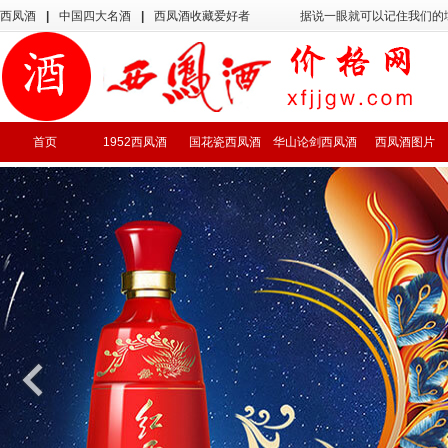
西凤酒
|
中国四大名酒
|
西凤酒收藏爱好者
据说一眼就可以记住我们的
首页
1952西凤酒
国花瓷西凤酒
华山论剑西凤酒
西凤酒图片