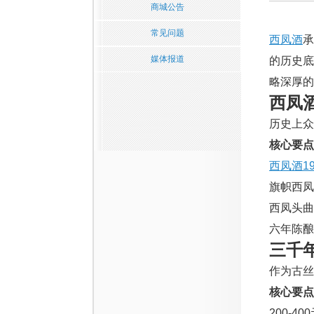
商城公告
常见问题
西凤酒
承
媒体报道
的历史
略深厚的
西凤
历史上众
核心要点
西凤酒19
旗帜西凤
西凤头曲
六年陈酿
三千
作为古丝
核心要点
200-40