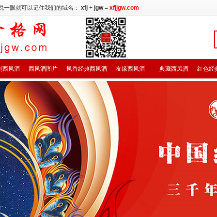
说一眼就可以记住我们的域名：
xfj
+
jgw
=
xfjjgw.com
剑西凤酒
西凤酒图片
凤香经典西凤酒
友缘西凤酒
典藏西凤酒
红色经