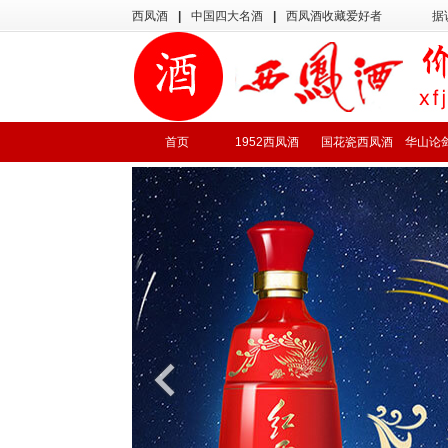
西凤酒
|
中国四大名酒
|
西凤酒收藏爱好者
据
首页
1952西凤酒
国花瓷西凤酒
华山论