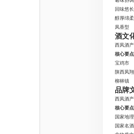
诸味协调
回味悠长
醇厚绵柔
凤香型
酒文
西凤酒产
核心要点
宝鸡市
陕西凤翔
柳林镇
品牌
西凤酒产
核心要点
国家地理
国家名酒