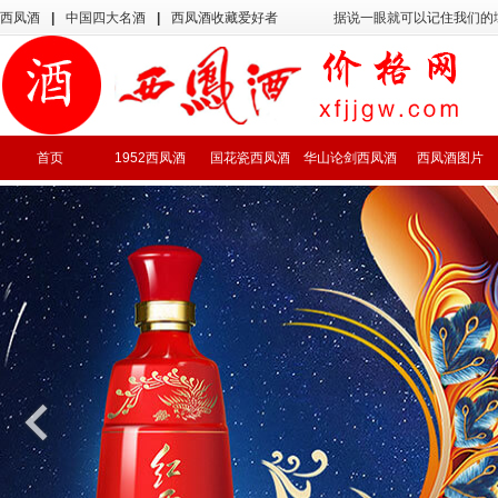
西凤酒
|
中国四大名酒
|
西凤酒收藏爱好者
据说一眼就可以记住我们的
首页
1952西凤酒
国花瓷西凤酒
华山论剑西凤酒
西凤酒图片