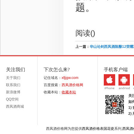
题。
阅读(
)
上一篇：
华山论剑西凤酒陈酿12荣耀
关注我们
下次怎么来?
手机客户端
关于我们
记住域名：
xfjjgw.com
联系我们
百度搜索：
西凤酒价格网
新浪微博
收藏本站：
收藏本站
关
QQ空间
如
西凤酒商城
1)
2
西凤酒价格网为您提供
西凤酒价格表国花瓷
系列,
西凤酒