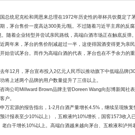
统尼克松和周恩来总理在1972年历史性的举杯共饮奠定了茅台(60
期，茅台售价一度高达300美元/瓶。不过随着习近平主席的反
境。随着企业转型并尝试亲民路线，高端白酒市场正在触底反弹
来，茅台的售价削减超过一半，这使得国酒变得更为亲民。
开始尝试茅台。而作为高端白酒的代表，茅台也在不予余力的重
月，茅台宣布投入2亿元人民币以推动旗下中低端品牌(300-
功将上述两个品牌的用户数量提升了三倍以上。
Millward Brown品牌主管Doreen Wang向彭博新
客户。
的报告指出，1-2月白酒产量增长4.5%，继续呈现恢复性
预计报表至少10%以上），五粮液约10%增长，国窖1573收入
5%，老白干增长10%以上。高端白酒越来越向茅台、五粮液和泸