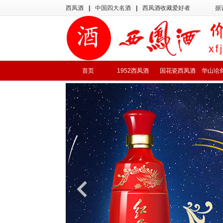
西凤酒
|
中国四大名酒
|
西凤酒收藏爱好者
据
首页
1952西凤酒
国花瓷西凤酒
华山论