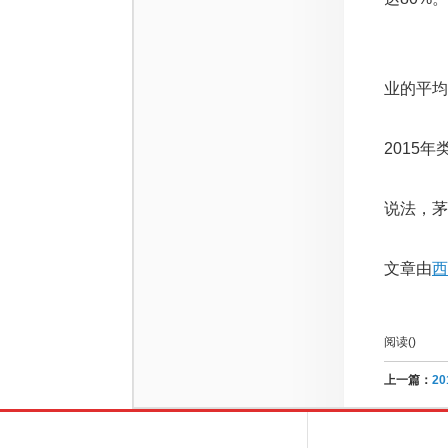
除了茅
业的平均
而根据高
2015
事实上
说法，茅
文章由
西
阅读(
)
上一篇：
2