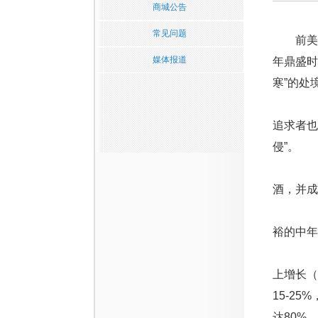
商城公告
常见问题
前美国总
媒体报道
年鼎盛时
寒”的处
近两年
追求者也
侵”。
去年12
酒，并成
咨询公司
裕的中年
申万宏源
上增长（
15-2
达80%。