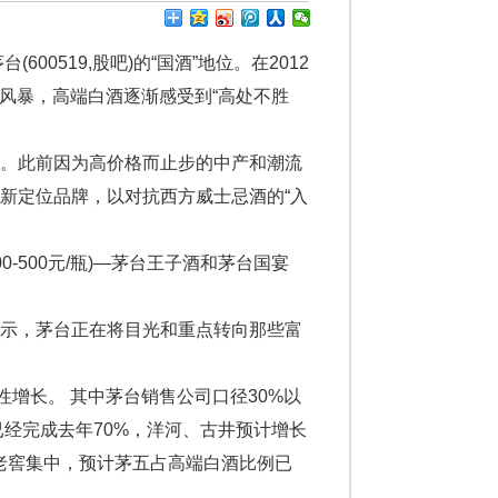
0519,股吧)的“国酒”地位。在2012
腐风暴，高端白酒逐渐感受到“高处不胜
。
此前因为高价格而止步的中产和潮流
新定位品牌，以对抗西方威士忌酒的“入
500元/瓶)—茅台王子酒和茅台国宴
闻社表示，茅台正在将目光和重点转向那些富
增长。 其中茅台销售公司口径30%以
已经完成去年70%，洋河、古井预计增长
州老窖集中，预计茅五占高端白酒比例已