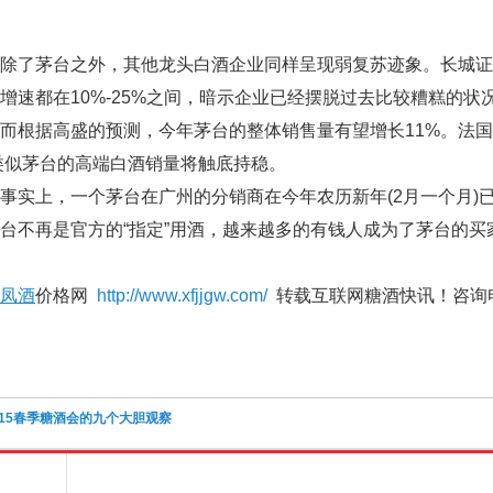
台之外，其他龙头白酒企业同样呈现弱复苏迹象。长城证券的报
增速都在10%-25%之间，暗示企业已经摆脱过去比较糟糕的状
盛的预测，今年茅台的整体销售量有望增长11%。法国巴黎银行分
年类似茅台的高端白酒销量将触底持稳。
，一个茅台在广州的分销商在今年农历新年(2月一个月)已经
台不再是官方的“指定”用酒，越来越多的有钱人成为了茅台的买
凤酒
价格网
http://www.xfjjgw.com/
转载互联网糖酒快讯！咨询电话：
015春季糖酒会的九个大胆观察