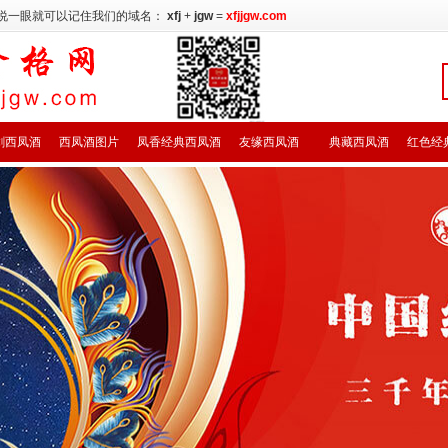
说一眼就可以记住我们的域名：
xfj
+
jgw
=
xfjjgw.com
剑西凤酒
西凤酒图片
凤香经典西凤酒
友缘西凤酒
典藏西凤酒
红色经