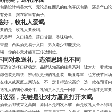
包装设计精美大气，无论是红西凤的红色喜庆包装，还是华山论
有分量，摆在家里有面子。
口感好，收礼人爱喝
要的是：收礼人要爱喝。
凤香型，入口绵柔、落口甘甜、香味独特。
香型，西凤酒更易于入口，男女老少都能接受。
喝，你的心意才能真正传达到位。
 给不同对象送礼，选酒思路也不同
，更适合选择口碑稳定、品牌认知高的经典系列，让对方一看就
虑包装更精致、辨识度更强的礼盒装，既显尊重，也方便节日场
朋友往来或家庭走亲访友，不一定非得追求高价，选一款在预算
送礼人的细心和分寸。礼物贵不贵是一回事，合不合适才更重要
 节日送酒，关键是让对方愿意打开来喝
品酒最后都被束之高阁，原因不是档次不够，而是收礼人舍不得