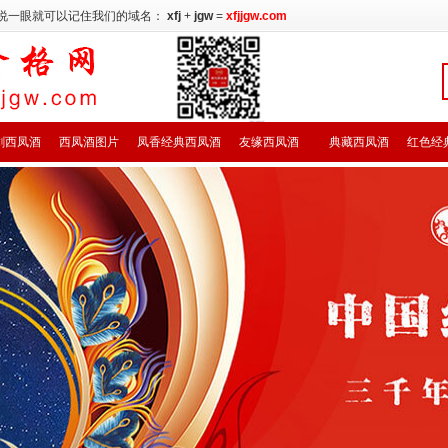
说一眼就可以记住我们的域名：
xfj
+
jgw
=
xfjjgw.com
剑西凤酒
西凤酒图片
凤香经典西凤酒
友缘西凤酒
典藏西凤酒
红色经