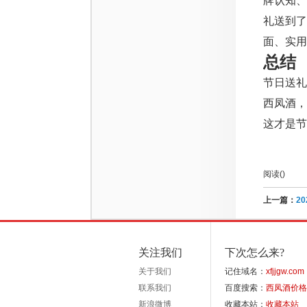
牌认知、
礼送到
面、实用
总结
节日送礼
西凤酒，
这才是节
阅读(
)
上一篇：
2
关注我们
下次怎么来?
关于我们
记住域名：
xfjjgw.com
联系我们
百度搜索：
西凤酒价格
新浪微博
收藏本站：
收藏本站