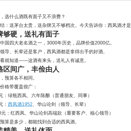
，选什么酒既有面子又不浪费？
结：送茅台太贵，送杂牌又不够档次。今天告诉你：西凤酒才是
品牌够硬，送礼有面子
中国四大老名酒之一，3000年历史，品牌价值2000亿。
领导、长辈还是客户，西凤酒都是拿得出手的好酒。
看就知道——这酒有来头，送礼人有诚意。
价格区间广，丰俭由人
，预算各不相同。
价格带覆盖很广：
200元：绿瓶西凤、六年陈酿（普通朋友、同事）
0元：
西凤酒1952
、华山论剑（领导、长辈）
1000元：红西凤、华山论剑高端款（重要客户、核心领导）
预算是多少，都能找到合适的西凤酒。
包装精美，送礼体面