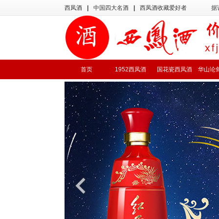
西凤酒
|
中国四大名酒
|
西凤酒收藏爱好者
据
首页
1952西凤酒
国花瓷西凤酒
华山论