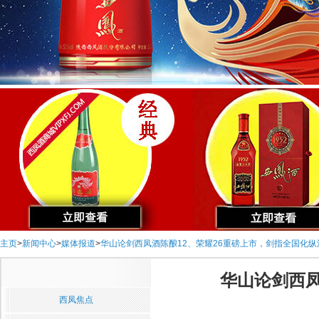
主页
>
新闻中心
>
媒体报道
>
华山论剑西凤酒陈酿12、荣耀26重磅上市，剑指全国化纵
华山论剑西凤
西凤焦点