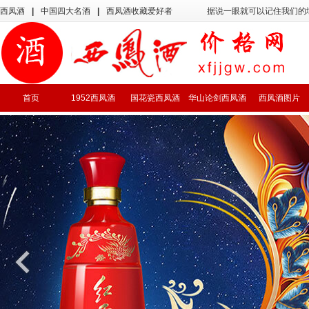
西凤酒
|
中国四大名酒
|
西凤酒收藏爱好者
据说一眼就可以记住我们的
首页
1952西凤酒
国花瓷西凤酒
华山论剑西凤酒
西凤酒图片