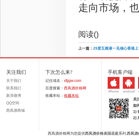
走向市场，
阅读(
)
上一篇：
29度五粮液一见倾心香港上
关注我们
下次怎么来?
手机客户端
关于我们
记住域名：
xfjjgw.com
联系我们
百度搜索：
西凤酒价格网
新浪微博
收藏本站：
收藏本站
关
QQ空间
如
西凤酒商城
1)
2
西凤酒价格网为您提供
西凤酒价格表国花瓷
系列,
西凤酒