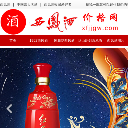
西凤酒
|
中国四大名酒
|
西凤酒收藏爱好者
据说一眼就可以记住我们的
首页
1952西凤酒
国花瓷西凤酒
华山论剑西凤酒
西凤酒图片