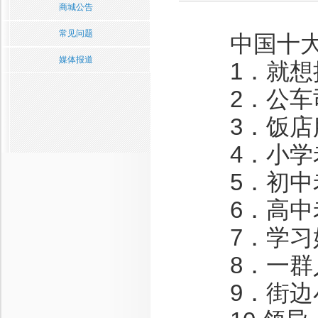
商城公告
常见问题
中国十大
媒体报道
1．就想抱
2．公车司
3．饭店服
4．小学老
5．初中老
6．高中老
7．学习好
8．一群人
9．街边小