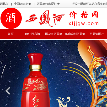
西凤酒
|
中国四大名酒
|
西凤酒收藏爱好者
据说一眼就可以记住我们的
首页
1952西凤酒
国花瓷西凤酒
华山论剑西凤酒
西凤酒图片