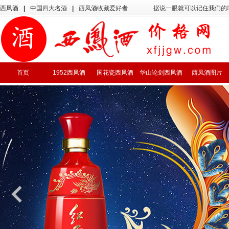
西凤酒
|
中国四大名酒
|
西凤酒收藏爱好者
据说一眼就可以记住我们的
首页
1952西凤酒
国花瓷西凤酒
华山论剑西凤酒
西凤酒图片