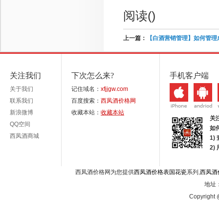
阅读(
)
上一篇：
【白酒营销管理】如何管理
关注我们
下次怎么来?
手机客户端
关于我们
记住域名：
xfjjgw.com
联系我们
百度搜索：
西凤酒价格网
新浪微博
收藏本站：
收藏本站
关
QQ空间
如
西凤酒商城
1)
2
西凤酒价格网为您提供
西凤酒价格表国花瓷
系列,
西凤酒
地址：
Copyright