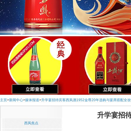
主页
>
新闻中心
>
媒体报道
>
升学宴招待宾客西凤酒1952金尊20年选购与宴席搭配全
升学宴招待
西凤焦点