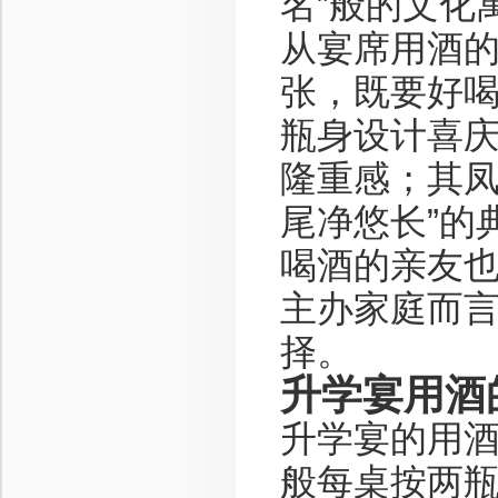
名”般的文化
从宴席用酒
张，既要好喝
瓶身设计喜
隆重感；其凤
尾净悠长”的
喝酒的亲友
主办家庭而
择。
升学宴用酒
升学宴的用
般每桌按两