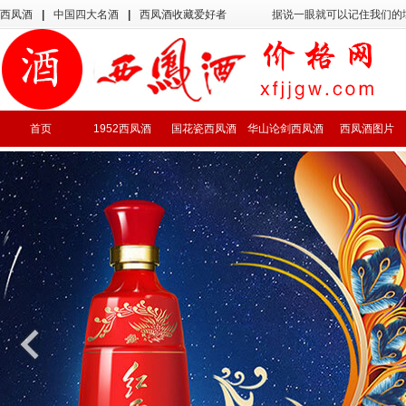
西凤酒
|
中国四大名酒
|
西凤酒收藏爱好者
据说一眼就可以记住我们的
首页
1952西凤酒
国花瓷西凤酒
华山论剑西凤酒
西凤酒图片