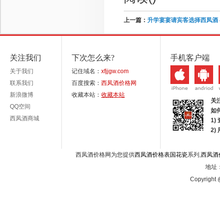
上一篇：
升学宴宴请宾客选择西凤酒
关注我们
下次怎么来?
手机客户端
关于我们
记住域名：
xfjjgw.com
联系我们
百度搜索：
西凤酒价格网
新浪微博
收藏本站：
收藏本站
关
QQ空间
如
西凤酒商城
1)
2
西凤酒价格网为您提供
西凤酒价格表国花瓷
系列,
西凤酒
地址：
Copyright